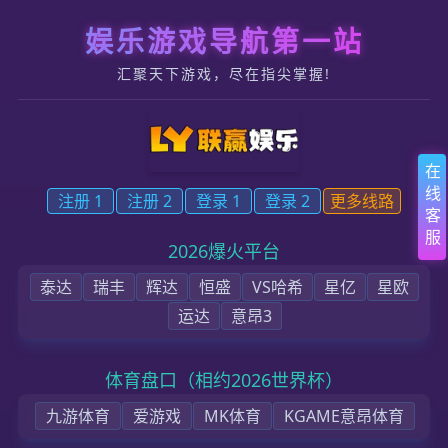
跳转到内容
联赢-联赢平台 | 一站式ID注册-会员登录中心
首页
公司档案
公司新闻
营销推广
沟通我们
自助服务