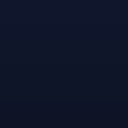
网友感受当地独特的火星地貌，并探访内部十大舱体，提前体验