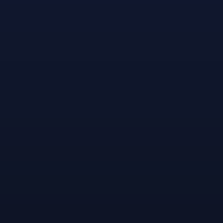
写会员信息，填写后上传即可导入成功。